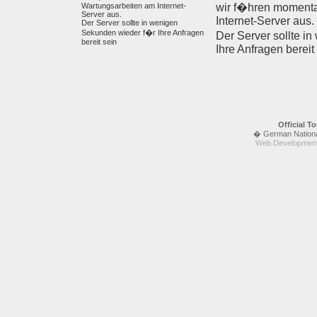
Wartungsarbeiten am Internet-
wir f�hren moment
Server aus.
Internet-Server aus.
Der Server sollte in wenigen
Sekunden wieder f�r Ihre Anfragen
Der Server sollte i
bereit sein
Ihre Anfragen bereit
Official 
� German National 
Web Development