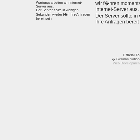
Wartungsarbeiten am Internet-
wir f�hren moment
Server aus.
Internet-Server aus.
Der Server sollte in wenigen
Sekunden wieder f�r Ihre Anfragen
Der Server sollte i
bereit sein
Ihre Anfragen bereit
Official 
� German National 
Web Development