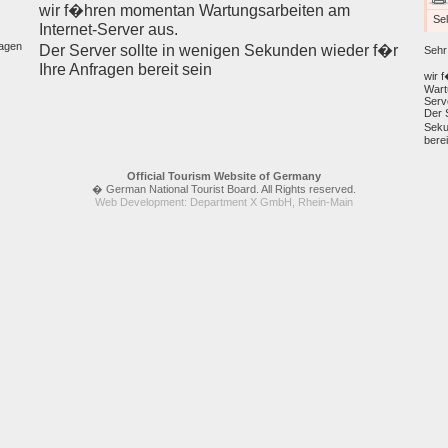
wir f�hren momentan Wartungsarbeiten am
Sel
Internet-Server aus.
ragen
Der Server sollte in wenigen Sekunden wieder f�r
Sehr
Ihre Anfragen bereit sein
wir 
Wart
Serv
Der 
Seku
berei
Official Tourism Website of Germany
� German National Tourist Board. All Rights reserved.
Web Development: Department X GmbH, Rhein-Main