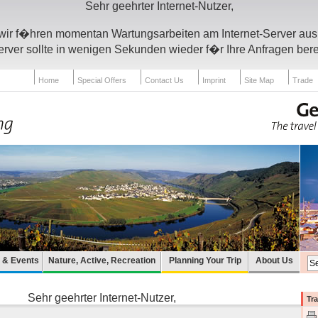
Sehr geehrter Internet-Nutzer,
wir f�hren momentan Wartungsarbeiten am Internet-Server aus
rver sollte in wenigen Sekunden wieder f�r Ihre Anfragen bere
Home
Special Offers
Contact Us
Imprint
Site Map
Trade
e & Events
Nature, Active, Recreation
Planning Your Trip
About Us
Sehr geehrter Internet-Nutzer,
Tra