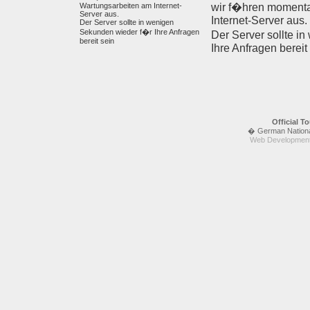
Wartungsarbeiten am Internet-
wir f�hren moment
Server aus.
Internet-Server aus.
Der Server sollte in wenigen
Sekunden wieder f�r Ihre Anfragen
Der Server sollte i
bereit sein
Ihre Anfragen bereit
Official 
� German National 
Web Development