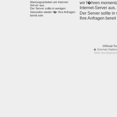
Wartungsarbeiten am Internet-
wir f�hren moment
Server aus.
Internet-Server aus.
Der Server sollte in wenigen
Sekunden wieder f�r Ihre Anfragen
Der Server sollte i
bereit sein
Ihre Anfragen bereit
Official 
� German National 
Web Development